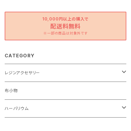
10,000円以上の購入で
配送料無料
※一部の商品は対象外です
CATEGORY
レジンアクセサリー
ピアス・イヤリング
布小物
ストラップ
ハーバリウム
キーホルダー
ハーバリウム