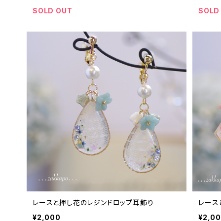
SOLD OUT
SOLD
レースと押し花のレジンドロップ耳飾り
レース
¥2,000
¥2,0