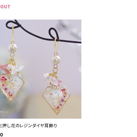
 OUT
と押し花のレジンダイヤ耳飾り
00