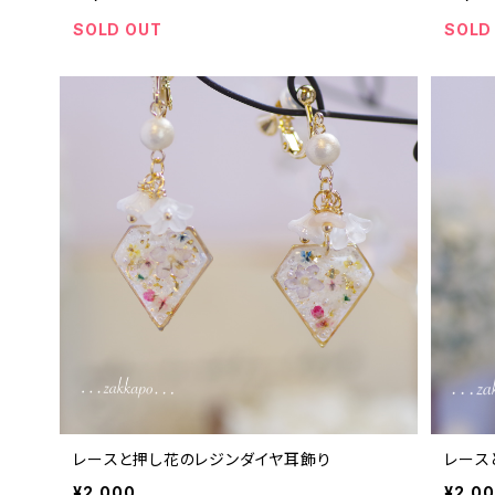
SOLD OUT
SOLD
レースと押し花のレジンダイヤ耳飾り
レース
¥2,000
¥2,0