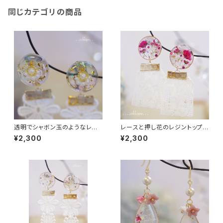
同じカテゴリの商品
透明でシャボン玉のようなレジ
レースと押し花のレジントップピ
ントップイヤリング
アス
¥2,300
¥2,300