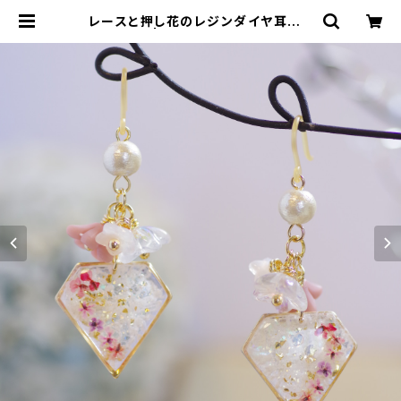
レースと押し花のレジンダイヤ耳飾り
| *+ざっかぽ+*