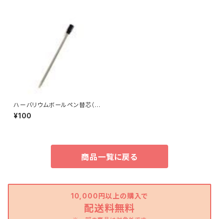
ハーバリウムボールペン替芯（１
本）
¥100
商品一覧に戻る
10,000円以上の購入で
配送料無料