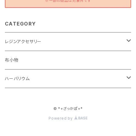
※一部の商品は対象外です
CATEGORY
レジンアクセサリー
ピアス・イヤリング
布小物
ストラップ
ハーバリウム
キーホルダー
ハーバリウム
© *+ざっかぽ+*
ブローチ
ボールペン
Powered by
そのほか