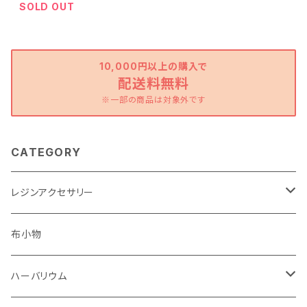
SOLD OUT
10,000円以上の購入で
配送料無料
※一部の商品は対象外です
CATEGORY
レジンアクセサリー
ピアス・イヤリング
布小物
ストラップ
ハーバリウム