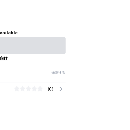
vailable
向け
通報する
(0)