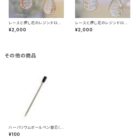
レースと押し花のレジンドロッ
レースと押し花のレジンドロッ
プ耳飾り
プ耳飾り
¥2,000
¥2,000
その他の商品
ハーバリウムボールペン替芯（１
本）
¥100