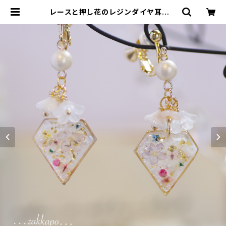
レースと押し花のレジンダイヤ耳飾り
| *+ざっかぽ+*