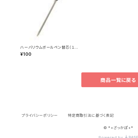
ハーバリウムボールペン替芯（１
本）
¥100
商品一覧に戻る
プライバシーポリシー
特定商取引法に基づく表記
© *+ざっかぽ+*
Powered by