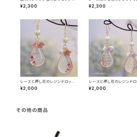
トップイヤリング
アス
¥2,300
¥2,300
レースと押し花のレジンドロップ
レースと押し花のレジンドロ
耳飾り
耳飾り
¥2,000
¥2,000
その他の商品