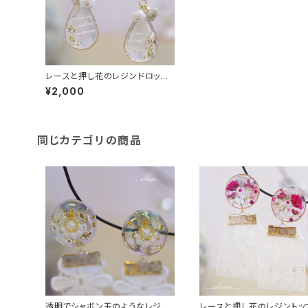
レースと押し花のレジンドロップ
耳飾り
¥2,000
同じカテゴリの商品
透明でシャボン玉のようなレジン
レースと押し花のレジントッ