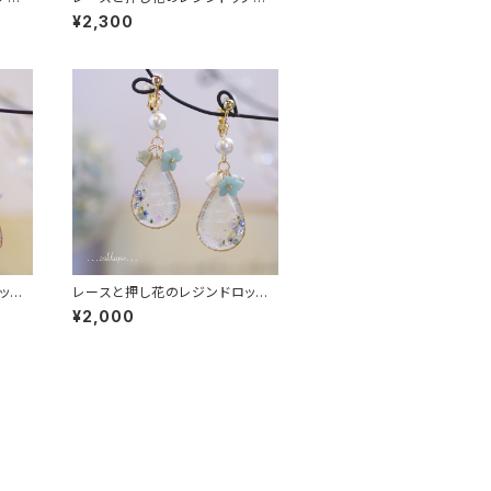
アス
¥2,300
ップ
レースと押し花のレジンドロップ
耳飾り
¥2,000