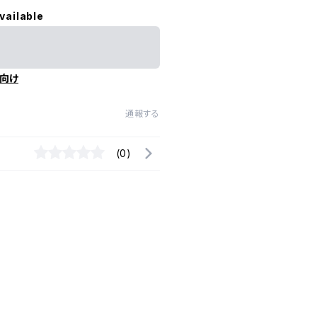
vailable
向け
通報する
(0)