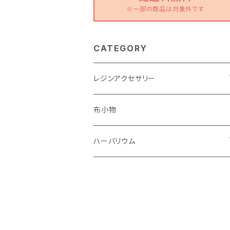
※一部の商品は対象外です
CATEGORY
レジンアクセサリー
ピアス・イヤリング
布小物
ストラップ
ハーバリウム
キーホルダー
ハーバリウム
ブローチ
ボールペン